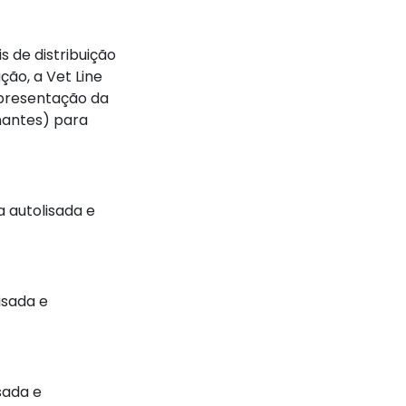
 de distribuição
ção, a Vet Line
apresentação da
nantes) para
a autolisada e
isada e
sada e