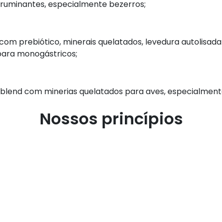
 ruminantes, especialmente bezerros;
com prebiótico, minerais quelatados, levedura autolisad
para monogástricos;
blend com minerias quelatados para aves, especialment
Nossos princípios
nimais
ara o produtor
écnico para todas as espécies de animais de produção