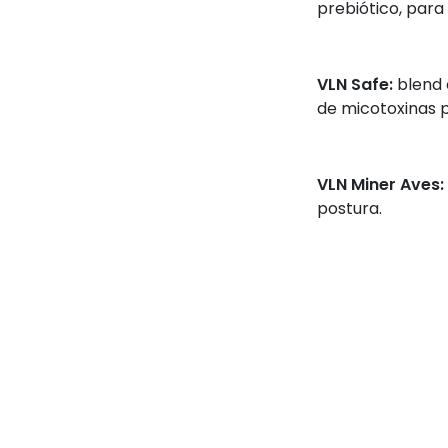
prebiótico, para
VLN Safe:
blend 
de micotoxinas 
VLN Miner Aves:
postura.
Visão:
Buscar Mais…
Saúde para os a
Rentabilidade p
Desempenho Zoot