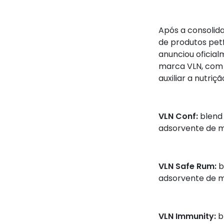
Após a consolid
de produtos petf
anunciou oficia
marca VLN, com 
auxiliar a nutri
VLN Conf:
blend 
adsorvente de m
VLN Safe Rum:
b
adsorvente de m
VLN Immunity:
b