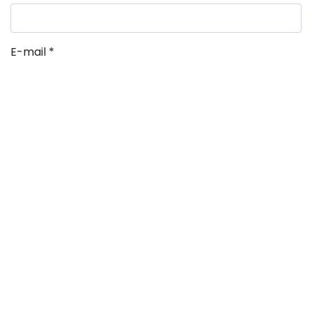
E-mail
*
Site
POSTS RECENTES