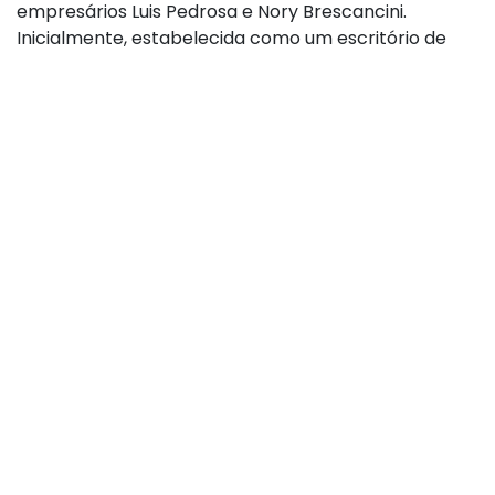
empresários Luis Pedrosa e Nory Brescancini.
Inicialmente, estabelecida como um escritório de
representações, a empresa evoluiu ao longo dos
anos e se consolidou como uma das principais
distribuidoras pet do Brasil. Com uma ampla linha de
produtos provenientes dos melhores fabricantes, a
Vetline é reconhecida como distribuidora exclusiva
de marcas renomadas no mercado. Sua estrutura
conta com 300 colaboradores altamente
qualificados e equipes dedicadas para atender mais
de 20 mil clientes ativos em uma área que abrange
cerca de 30% dos municípios do Estado de São Paulo.
Ficou interessado? Entre em
contato conosco
que
vamos auxiliá-lo.